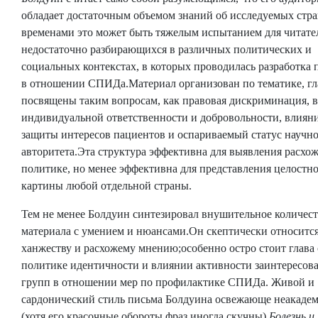
обладает достаточным объемом знаний об исследуемых стра
временами это может быть тяжелым испытанием для читате
недостаточно разбирающихся в различных политических и
социальных контекстах, в которых проводилась разработка
в отношении СПИДа.Материал организован по тематике, г
посвящены таким вопросам, как правовая дискриминация, 
индивидуальной ответственности и добровольности, влиян
защиты интересов пациентов и оспариваемый статус научн
авторитета.Эта структура эффективна для выявления расхо
политике, но менее эффективна для представления целостн
картины любой отдельной страны.
Тем не менее Болдуин синтезировал внушительное количес
материала с умением и нюансами.Он скептически относится
ханжеству и расхожему мнению;особенно остро стоит глава 
политике идентичности и влиянии активности заинтересов
групп в отношении мер по профилактике СПИДа. Живой и
сардонический стиль письма Болдуина освежающе неакаде
(хотя его красочные обороты фраз иногда скучны).
Болезнь и