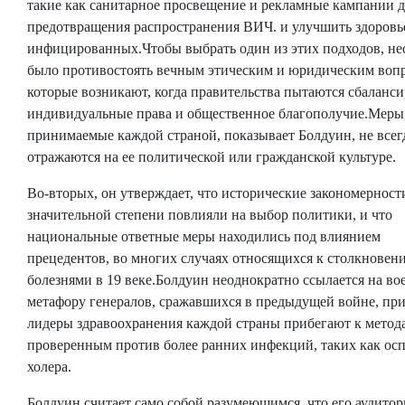
такие как санитарное просвещение и рекламные кампании д
предотвращения распространения ВИЧ. и улучшить здоровь
инфицированных.Чтобы выбрать один из этих подходов, н
было противостоять вечным этическим и юридическим воп
которые возникают, когда правительства пытаются сбаланси
индивидуальные права и общественное благополучие.Меры
принимаемые каждой страной, показывает Болдуин, не всег
отражаются на ее политической или гражданской культуре.
Во-вторых, он утверждает, что исторические закономерност
значительной степени повлияли на выбор политики, и что
национальные ответные меры находились под влиянием
прецедентов, во многих случаях относящихся к столкновен
болезнями в 19 веке.Болдуин неоднократно ссылается на в
метафору генералов, сражавшихся в предыдущей войне, при
лидеры здравоохранения каждой страны прибегают к метод
проверенным против более ранних инфекций, таких как осп
холера.
Болдуин считает само собой разумеющимся, что его аудитор