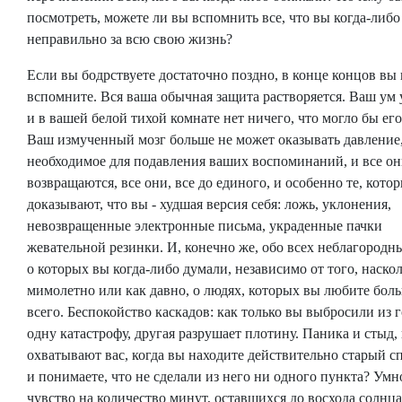
посмотреть, можете ли вы вспомнить все, что вы когда-либо
неправильно за всю свою жизнь?
Если вы бодрствуете достаточно поздно, в конце концов вы 
вспомните. Вся ваша обычная защита растворяется. Ваш ум 
и в вашей белой тихой комнате нет ничего, что могло бы его
Ваш измученный мозг больше не может оказывать давление
необходимое для подавления ваших воспоминаний, и все о
возвращаются, все они, все до единого, и особенно те, кото
доказывают, что вы - худшая версия себя: ложь, уклонения,
невозвращенные электронные письма, украденные пачки
жевательной резинки. И, конечно же, обо всех неблагородн
о которых вы когда-либо думали, независимо от того, наско
мимолетно или как давно, о людях, которых вы любите бол
всего. Беспокойство каскадов: как только вы выбросили из 
одну катастрофу, другая разрушает плотину. Паника и стыд,
охватывают вас, когда вы находите действительно старый с
и понимаете, что не сделали из него ни одного пункта? Умн
чувство на количество минут, оставшихся до восхода солнц