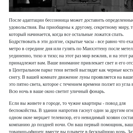
После адаптации бессонница может доставить определенны
удовольствия. Вы приобщены к другому, секретному миру, т
который начинается, когда все остальные ложатся спать.
Бодрствовать в эти долгие, скрытые часы - все равно что еха
метро в середине дня или гулять по Манхэттену после метел
уединенно, тихо и тихо; на этот раз мир вежлив, и на этот ра
принадлежит вам. Ваше внимание привлекает свет и его отс
в Центральном парке тени ветвей выглядят как черные кост
снегу. В вашей комнате движение луны проявляется на ваше
это пятно света, которое с течением времени ползет из угла 
Всю ночь в ваше окно светит уличный фонарь.
Если вы живете в городе, то чужие квартиры - повод для
беспокойства. В здании напротив гаснут один за другим огн
одном окне мерцает телевизор, его невидимый хозяин соста
компанию до поздней ночи. Он ваш первый помощник, ваш
товарищ-офицер: вместе вы плывете в бескрайнюю ночь. За