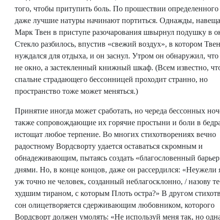
того, чтобы притупить боль. По прошествии определенного
даже лучшие натуры начинают портиться. Однажды, навеща
Марк Твен в приступе разочарования швырнул подушку в о
Стекло разбилось, впустив «свежий воздух», в котором Тве
нуждался для отдыха, и он заснул. Утром он обнаружил, что
не окно, а застекленный книжный шкаф. (Всем известно, чт
спальне страдающего бессонницей проходит странно, но
пространство тоже может меняться.)
Принятие иногда может сработать, но череда бессонных ноче
также сопровождающие их горячие простыни и боли в бедра
истощат любое терпение. Во многих стихотворениях вечно
радостному Вордсворту удается оставаться скромным и
обнадеживающим, пытаясь создать «благословенный барье
днями. Но, в конце концов, даже он рассердился: «Неужели я
уж точно не человек, созданный неблагосклонно, / назову те
худшим тираном, с которым Плоть остра?» В другом стихот
сон олицетворяется сдерживающим любовником, которого
Вордсворт должен умолять: «Не используй меня так, но од