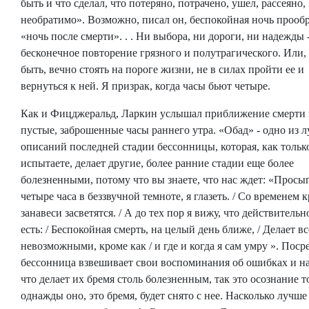
быть и что сделал, что потеряно, потрачено, ушел, рассеяно,
необратимо». Возможно, писал он, беспокойная ночь прообр
«ночь после смерти». . . Ни выбора, ни дороги, ни надежды 
бесконечное повторение грязного и полутрагического. Или,
быть, вечно стоять на пороге жизни, не в силах пройти ее и
вернуться к ней. Я призрак, когда часы бьют четыре.
Как и Фицджеральд, Ларкин услышал приближение смерти 
пустые, заброшенные часы раннего утра. «Обад» - одно из 
описаний последней стадии бессонницы, которая, как тольк
испытаете, делает другие, более ранние стадии еще более
болезненными, потому что вы знаете, что нас ждет: «Просып
четыре часа в беззвучной темноте, я глазеть. / Со временем к
занавеси засветятся. / А до тех пор я вижу, что действительн
есть: / Беспокойная смерть, на целый день ближе, / Делает в
невозможными, кроме как / и где и когда я сам умру ». Поср
бессонница взвешивает свои воспоминания об ошибках и на
что делает их бремя столь болезненным, так это осознание т
однажды оно, это бремя, будет снято с нее. Насколько лучш