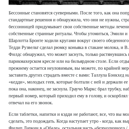
Бессонные становятся суеверными. После того, как она поп
стандартные решения и обнаружила, что они не нужны, ст
бессонницей придумывает свои собственные методы лечени
собственные странные ритуалы. Чтобы утомиться, Эмили и
Шарлотта Бронте ходили кругами вокруг своего обеденного 
Тедди Рузвельт сделал рюмку коньяка в стакане молока, и В.
Филдс обнаружил, что может заснуть, только растянувшись 
парикмахерском кресле или на бильярдном столе. Если отды
прежнему остается неуловимым, вы можете, по крайней мер
заставить других страдать вместе с вами: Таллула Бэнкхед н
«кедди», молодых геев, которые болтали с ней и держали ее 
пока она, наконец, не заснула. Граучо Маркс брал трубку, на
первый номер, который приходил ему в голову, и оскорблял 
отвечал на его звонок.
Если таблетки, напитки и кэдди не работают, все, что вы мо
сделать, это подождать. Когда наступает утро - когда, как в
Филип Ларкин в «Обаде», остальная часть «безразличного /