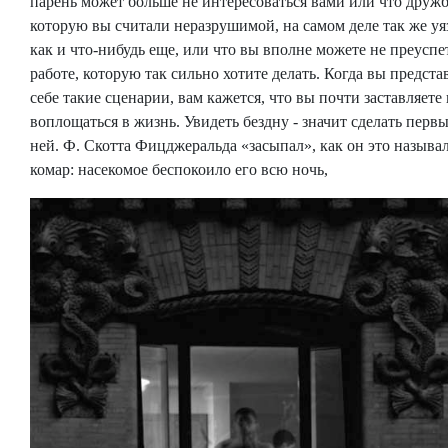
парень может больше не интересоваться вами или что дружб
которую вы считали неразрушимой, на самом деле так же уя
как и что-нибудь еще, или что вы вполне можете не преуспе
работе, которую так сильно хотите делать. Когда вы предста
себе такие сценарии, вам кажется, что вы почти заставляете
воплощаться в жизнь. Увидеть бездну - значит сделать перв
ней. Ф. Скотта Фицджеральда «засыпал», как он это называ
комар: насекомое беспокоило его всю ночь,