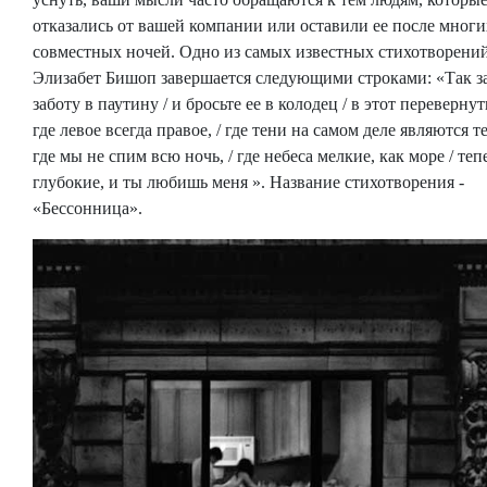
отказались от вашей компании или оставили ее после многи
совместных ночей. Одно из самых известных стихотворени
Элизабет Бишоп завершается следующими строками: «Так з
заботу в паутину / и бросьте ее в колодец / в этот переверну
где левое всегда правое, / где тени на самом деле являются те
где мы не спим всю ночь, / где небеса мелкие, как море / теп
глубокие, и ты любишь меня ». Название стихотворения -
«Бессонница».