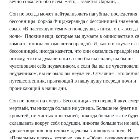
вечно сожалеть обо всем! «Это, - заметил Ларкин, -
Сон не всегда может нейтрализовать пагубные последствия
бессонницы: борьба Фицджеральда с бессонницей знаменов
срыв. «В настоящую темную ночь души, - писал он, - всегда 
ночи». Плохие вещи, которые вы думаете в одиночестве в с
комнате, иногда оказываются правдой. И, как и в случае с с
бессонницей, иногда кажется, что они оказались правдой и
потому, что вы думали о них: если бы вы спали, вы бы не
чувствовали себя неудачником, а если бы вы не чувствовали
неудачником, вы не было бы неудачей. Отчаяние - это безб
путешественник, прыгающий в нашу душу посреди ночи и
проникающий в наши дни.
Сон не похож на смерть. Бессонница - это первый вкус смер
мертвый, ты никогда больше не уснешь. Больше не будет ни
кроватей, ни чистых простыней; никогда больше ты не буде
складывать вокруг себя подушки, никогда больше ты не на
удовлетворения под теплым одеялом в холодную ночь. В
«Печальных шагах», которые, как и «Обад», разворачиваютс