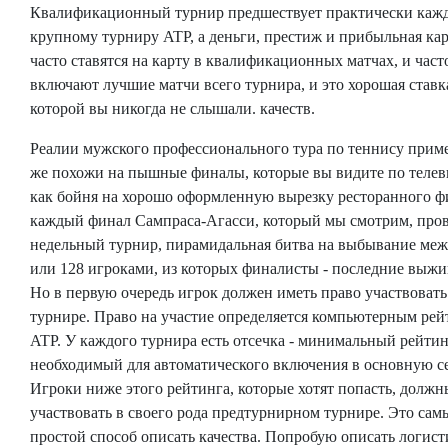
Квалификационный турнир предшествует практически каж
крупному турниру ATP, а деньги, престиж и прибыльная ка
часто ставятся на карту в квалификационных матчах, и част
включают лучшие матчи всего турнира, и это хорошая ставка
которой вы никогда не слышали. качеств.
Реалии мужского профессионального тура по теннису прим
же похожи на пышные финалы, которые вы видите по телев
как бойня на хорошо оформленную вырезку ресторанного ф
каждый финал Сампраса-Агасси, который мы смотрим, про
недельный турнир, пирамидальная битва на выбывание межд
или 128 игроками, из которых финалисты - последние выж
Но в первую очередь игрок должен иметь право участвовать
турнире. Право на участие определяется компьютерным ре
ATP. У каждого турнира есть отсечка - минимальный рейтин
необходимый для автоматического включения в основную се
Игроки ниже этого рейтинга, которые хотят попасть, должн
участвовать в своего рода предтурнирном турнире. Это сам
простой способ описать качества. Попробую описать логист