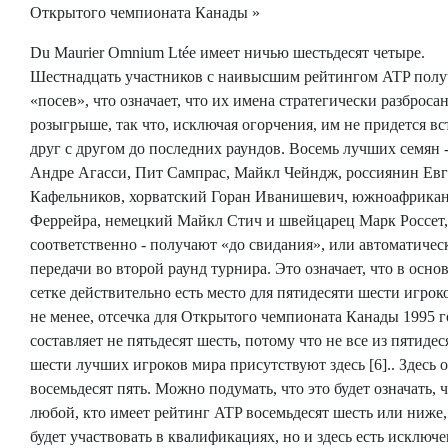
Открытого чемпионата Канады »
Du Maurier Omnium Ltée имеет ничью шестьдесят четыре.
Шестнадцать участников с наивысшим рейтингом ATP пол
«посев», что означает, что их имена стратегически разброса
розыгрыше, так что, исключая огорчения, им не придется вс
друг с другом до последних раундов. Восемь лучших семян -
Андре Агасси, Пит Сампрас, Майкл Чейндж, россиянин Ев
Кафельников, хорватский Горан Иванишевич, южноафрика
Феррейра, немецкий Майкл Стич и швейцарец Марк Россет,
соответственно - получают «до свидания», или автоматичес
передачи во второй раунд турнира. Это означает, что в осно
сетке действительно есть место для пятидесяти шести игрок
не менее, отсечка для Открытого чемпионата Канады 1995 г
составляет не пятьдесят шесть, потому что не все из пятидес
шести лучших игроков мира присутствуют здесь [6].. Здесь 
восемьдесят пять. Можно подумать, что это будет означать, 
любой, кто имеет рейтинг ATP восемьдесят шесть или ниже
будет участвовать в квалификациях, но и здесь есть исключ