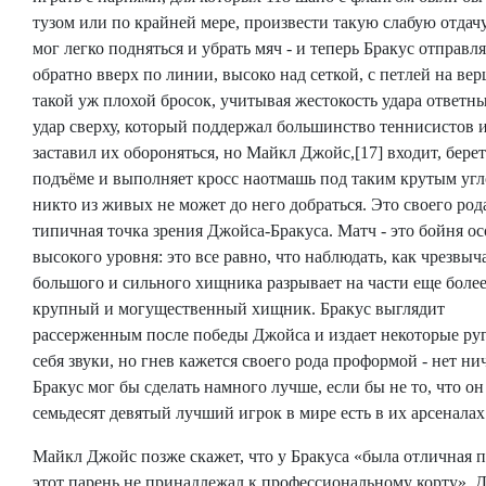
тузом или по крайней мере, произвести такую ​​слабую отдачу
мог легко подняться и убрать мяч - и теперь Бракус отправл
обратно вверх по линии, высоко над сеткой, с петлей на вер
такой уж плохой бросок, учитывая жестокость удара ответны
удар сверху, который поддержал большинство теннисистов 
заставил их обороняться, но Майкл Джойс,[17] входит, берет
подъёме и выполняет кросс наотмашь под таким крутым угл
никто из живых не может до него добраться. Это своего род
типичная точка зрения Джойса-Бракуса. Матч - это бойня о
высокого уровня: это все равно, что наблюдать, как чрезвы
большого и сильного хищника разрывает на части еще боле
крупный и могущественный хищник. Бракус выглядит
рассерженным после победы Джойса и издает некоторые р
себя звуки, но гнев кажется своего рода проформой - нет нич
Бракус мог бы сделать намного лучше, если бы не то, что он
семьдесят девятый лучший игрок в мире есть в их арсеналах
Майкл Джойс позже скажет, что у Бракуса «была отличная п
этот парень не принадлежал к профессиональному корту». 