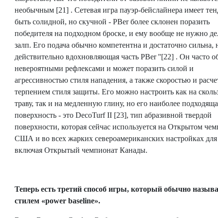
необычным [21] . Сетевая игра пауэр-бейслайнера имеет те
быть солидной, но скучной - PBer более склонен поразить
победителя на подходном броске, и ему вообще не нужно де
залп. Его подача обычно компетентна и достаточно сильна, 
действительно вдохновляющая часть PBer ''[22] . Он часто о
невероятными рефлексами и может поразить силой и
агрессивностью стиля нападения, а также скоростью и расч
терпением стиля защиты. Его можно настроить как на скол
траву, так и на медленную глину, но его наиболее подходяща
поверхность - это DecoTurf II [23], тип абразивной твердой
поверхности, которая сейчас используется на Открытом че
США и во всех жарких североамериканских настройках для 
включая Открытый чемпионат Канады.
Теперь есть третий способ игры, который обычно назыв
стилем «power baseline».