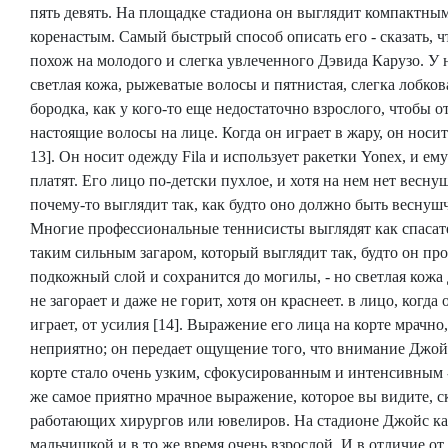
пять девять. На площадке стадиона он выглядит компактны
коренастым. Самый быстрый способ описать его - сказать, ч
похож на молодого и слегка увлеченного Дэвида Карузо. У 
светлая кожа, рыжеватые волосы и пятнистая, слегка лобков
бородка, как у кого-то еще недостаточно взрослого, чтобы о
настоящие волосы на лице. Когда он играет в жару, он носит
13]. Он носит одежду Fila и использует ракетки Yonex, и ему
платят. Его лицо по-детски пухлое, и хотя на нем нет весну
почему-то выглядит так, как будто оно должно быть веснуш
Многие профессиональные теннисисты выглядят как спасате
таким сильным загаром, который выглядит так, будто он пр
подкожный слой и сохранится до могилы, - но светлая кожа
не загорает и даже не горит, хотя он краснеет. в лицо, когда 
играет, от усилия [14]. Выражение его лица на корте мрачно,
неприятно; он передает ощущение того, что внимание Джой
корте стало очень узким, сфокусированным и интенсивным -
же самое приятно мрачное выражение, которое вы видите, с
работающих хирургов или ювелиров. На стадионе Джойс к
мальчишкой и в то же время очень взрослой. И в отличие от