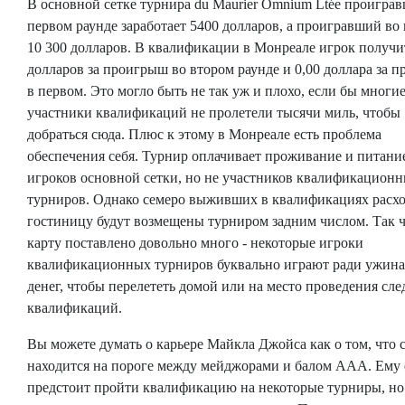
В основной сетке турнира du Maurier Omnium Ltée проигра
первом раунде заработает 5400 долларов, а проигравший во 
10 300 долларов. В квалификации в Монреале игрок получи
долларов за проигрыш во втором раунде и 0,00 доллара за 
в первом. Это могло быть не так уж и плохо, если бы многи
участники квалификаций не пролетели тысячи миль, чтобы
добраться сюда. Плюс к этому в Монреале есть проблема
обеспечения себя. Турнир оплачивает проживание и питани
игроков основной сетки, но не участников квалификацион
турниров. Однако семеро выживших в квалификациях расх
гостиницу будут возмещены турниром задним числом. Так ч
карту поставлено довольно много - некоторые игроки
квалификационных турниров буквально играют ради ужина
денег, чтобы перелететь домой или на место проведения с
квалификаций.
Вы можете думать о карьере Майкла Джойса как о том, что 
находится на пороге между мейджорами и балом AAA. Ему
предстоит пройти квалификацию на некоторые турниры, но