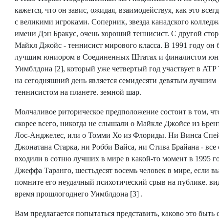
кажется, что он завис, ожидая, взаимодействуя, как это всег
с великими игроками. Соперник, звезда канадского колледж
имени Дэн Бракус, очень хороший теннисист. С другой сто
Майкл Джойс - теннисист мирового класса. В 1991 году он 
лучшим юниором в Соединенных Штатах и ​​финалистом юн
Уимблдона [2], который уже четвертый год участвует в ATP 
на сегодняшний день является семидесяти девятым лучшим
теннисистом на планете. земной шар.
Молчаливое риторическое предположение состоит в том, чт
скорее всего, никогда не слышали о Майкле Джойсе из Брен
Лос-Анджелес, или о Томми Хо из Флориды. Ни Винса Спе
Джонатана Старка, ни Робби Вайса, ни Стива Брайана - все
входили в сотню лучших в мире в какой-то момент в 1995 г
Джеффа Таранго, шестьдесят восемь человек в мире, если в
помните его неудачный психотический срыв на публике. ви
время прошлогоднего Уимблдона [3] .
Вам предлагается попытаться представить, каково это быть 