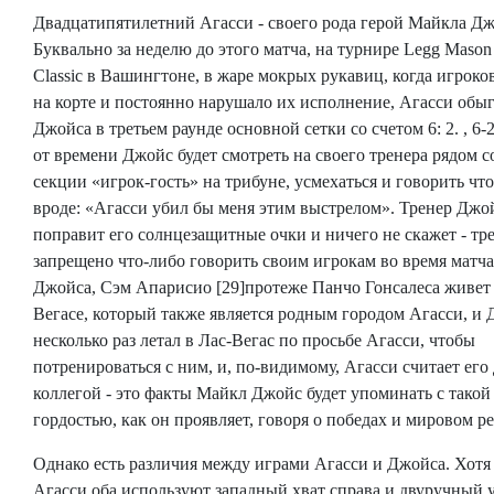
Двадцатипятилетний Агасси - своего рода герой Майкла Дж
Буквально за неделю до этого матча, на турнире Legg Mason
Classic в Вашингтоне, в жаре мокрых рукавиц, когда игроко
на корте и постоянно нарушало их исполнение, Агасси обы
Джойса в третьем раунде основной сетки со счетом 6: 2. , 6-
от времени Джойс будет смотреть на своего тренера рядом с
секции «игрок-гость» на трибуне, усмехаться и говорить что
вроде: «Агасси убил бы меня этим выстрелом». Тренер Джо
поправит его солнцезащитные очки и ничего не скажет - тр
запрещено что-либо говорить своим игрокам во время матча
Джойса, Сэм Апарисио [29]протеже Панчо Гонсалеса живет 
Вегасе, который также является родным городом Агасси, и
несколько раз летал в Лас-Вегас по просьбе Агасси, чтобы
потренироваться с ним, и, по-видимому, Агасси считает его
коллегой - это факты Майкл Джойс будет упоминать с такой
гордостью, как он проявляет, говоря о победах и мировом р
Однако есть различия между играми Агасси и Джойса. Хотя
Агасси оба используют западный хват справа и двуручный 