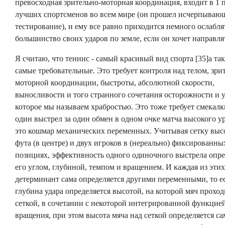
превосходная зрительно-моторная координация, входит в 1 
лучших спортсменов во всем мире (он прошел исчерпываю
тестирование), и ему все равно приходится немного ослабля
большинство своих ударов по земле, если он хочет направля
Я считаю, что теннис - самый красивый вид спорта [35]а та
самые требовательные. Это требует контроля над телом, зри
моторной координации, быстроты, абсолютной скорости,
выносливости и того странного сочетания осторожности и у
которое мы называем храбростью. Это тоже требует смекалк
один выстрел за один обмен в одном очке матча высокого ур
это кошмар механических переменных. Учитывая сетку выс
фута (в центре) и двух игроков в (нереально) фиксированны
позициях, эффективность одного одиночного выстрела опре
его углом, глубиной, темпом и вращением. И каждая из этих
детерминант сама определяется другими переменными, то е
глубина удара определяется высотой, на которой мяч проход
сеткой, в сочетании с некоторой интегрированной функцие
вращения, при этом высота мяча над сеткой определяется с