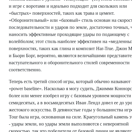
и игре с воротами и идеально подходит для скользких или
«быстрых» поверхностей, таких как трава и цемент.
«Оборонительный» или «базовый» стиль основан на скорост
последовательности и ударов по земле, достаточно точных,
наносить эффективные проходящие удары по подающему с
волейболом; этот стиль наиболее эффективен на «медленны
поверхностях, таких как глина и композит Har-True. Джон 
и Бьорн Борг, вероятно, являются величайшими представит
наступательного и оборонительного стилей современности
соответственно.
Теперь есть третий способ игры, который обычно называют
«power baseline». Насколько я могу судить, Джимми Коннорс
более или менее изобрел игру с базовым уровнем мощности
семидесятых, а в восьмидесятых Иван Лендл довел ее до ур
жестокого искусства. В девяностые годы у большинства иг
Tour была игра, основанная на силе. Краеугольный камень 
- удары земли, но удары земли выполняются с невероятной
скоростью, так что победители от базовой линии не являютс