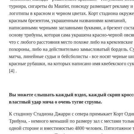
турнира, сигареты du Maurier, повсюду размещает рекламу и
логотипы в красном и черном цветах. Корт стадиона окруж
красным брезентом, украшенным названиями компаний,
написанными черными заглавными буквами, а брезент соста
основу трибуны, которая сама украшена красно-черной овся
что с любого расстояния место похоже либо на кремлевские
похороны, либо на действительно замысловатый бордель. С
матча, линейные судьи и бейсболисты - все носят черные ш
красные рубашки, на которых написано имя квебекского су
[4] .
Вы можете слышать каждый вздох, каждый скрип кросс
властный удар мяча о очень тугие струны.
К стадиону Стадиона Джарри с севера примыкает Корт Оди
Трибуна, - немного меньший по размеру зал с местами тольк
одной стороне и вместимостью 4800 человек. Пятиэтажное 