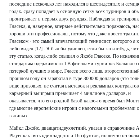
последние несколько лет находился в шестидесятых и семид
годах. сразу попадает в основную сетку всех турниров и об
проигрывает в первых двух раундах. Наблюдая за трениров
Гласека, я, наверное, впервые действительно поражаюсь, на
хороши эти профессионалы, потому что даже просто трахать
Гласеком - это самый впечатляющий теннисист, которого я к
либо видел.[12] . Я был бы удивлен, если бы кто-нибудь, ч
эту статью, когда-либо слышал о Якобе Гласеке. По искаже
стандартам одержимости ТВ финалами турниров Большого 
пятеркой лучших в мире, Гласек всего лишь второстепенный
прошлом году он заработал в туре 300000 долларов (это толь
виде призовых, не считая выставок и рекламных контрактов)
карьерный выигрыш превышает 4 миллиона долларов, и
оказывается, что его родной базой какое-то время был Монт
где многие европейские игроки с налоговыми проблемами 
в живых.
Майкл Джойс, двадцатидвухлетний, указан в справочнике A
Player как пять одиннадцать и 165 фунтов, но лично он боль