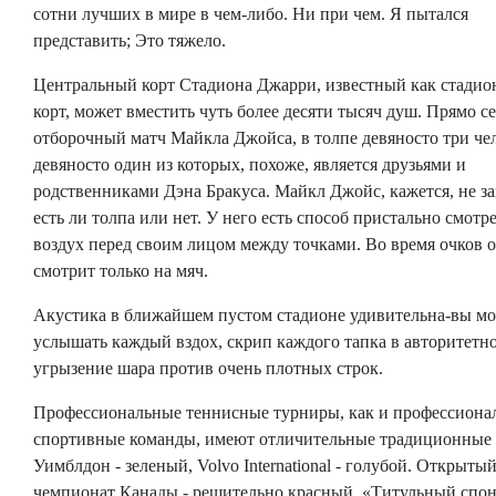
сотни лучших в мире в чем-либо. Ни при чем. Я пытался
представить; Это тяжело.
Центральный корт Стадиона Джарри, известный как стади
корт, может вместить чуть более десяти тысяч душ. Прямо се
отборочный матч Майкла Джойса, в толпе девяносто три че
девяносто один из которых, похоже, является друзьями и
родственниками Дэна Бракуса. Майкл Джойс, кажется, не за
есть ли толпа или нет. У него есть способ пристально смотре
воздух перед своим лицом между точками. Во время очков 
смотрит только на мяч.
Акустика в ближайшем пустом стадионе удивительна-вы м
услышать каждый вздох, скрип каждого тапка в авторитетн
угрызение шара против очень плотных строк.
Профессиональные теннисные турниры, как и профессиона
спортивные команды, имеют отличительные традиционные 
Уимблдон - зеленый, Volvo International - голубой. Открыты
чемпионат Канады - решительно красный. «Титульный спо