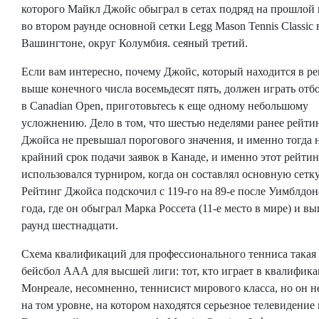
которого Майкл Джойс обыграл в сетах подряд на прошлой 
во втором раунде основной сетки Legg Mason Tennis Classic 
Вашингтоне, округ Колумбия. сеяный третий.
Если вам интересно, почему Джойс, который находится в р
выше конечного числа восемьдесят пять, должен играть от
в Canadian Open, приготовьтесь к еще одному небольшому
усложнению. Дело в том, что шестью неделями ранее рейти
Джойса не превышал порогового значения, и именно тогда 
крайний срок подачи заявок в Канаде, и именно этот рейтин
использовался турниром, когда он составлял основную сетку
Рейтинг Джойса подскочил с 119-го на 89-е после Уимблдон
года, где он обыграл Марка Россета (11-е место в мире) и в
раунд шестнадцати.
Схема квалификаций для профессионального тенниса такая 
бейсбол ААА для высшей лиги: тот, кто играет в квалифика
Монреале, несомненно, теннисист мирового класса, но он н
на том уровне, на котором находятся серьезное телевидение 