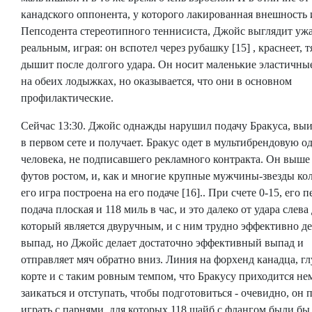
канадского оппонента, у которого лакированная внешность 
Пепсодента стереотипного теннисиста, Джойс выглядит уж
реальным, играя: он вспотел через рубашку [15] , краснеет, 
дышит после долгого удара. Он носит маленькие эластичны
на обеих лодыжках, но оказывается, что они в основном
профилактические.
Сейчас 13:30. Джойс однажды нарушил подачу Бракуса, выи
в первом сете и получает. Бракус одет в мультибрендовую о
человека, не подписавшего рекламного контракта. Он выше
футов ростом, и, как и многие крупные мужчины-звезды ко
его игра построена на его подаче [16].. При счете 0-15, его п
подача плоская и 118 миль в час, и это далеко от удара слев
который является двуручным, и с ним трудно эффективно де
выпад, но Джойс делает достаточно эффективный выпад и
отправляет мяч обратно вниз. Линия на форхенд канадца, гл
корте и с таким ровным темпом, что Бракусу приходится не
заикаться и отступать, чтобы подготовиться - очевидно, он
играть с парнями, для которых 118 шайб с флангом были б