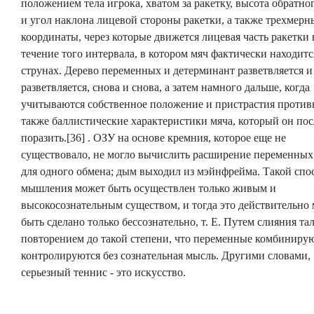
положением тела игрока, хватом за ракетку, высота обратно
и угол наклона лицевой стороны ракетки, а также трехмерн
координаты, через которые движется лицевая часть ракетки 
течение того интервала, в котором мяч фактически находитс
струнах. Дерево переменных и детерминант разветвляется и
разветвляется, снова и снова, а затем намного дальше, когда
учитываются собственное положение и пристрастия противн
также баллистические характеристики мяча, который он пос
поразить.[36] . ОЗУ на основе кремния, которое еще не
существовало, не могло вычислить расширение переменных
для одного обмена; дым выходил из мэйнфрейма. Такой спо
мышления может быть осуществлен только живым и
высокосознательным существом, и тогда это действительно
быть сделано только бессознательно, т. Е. Путем слияния тал
повторением до такой степени, что переменные комбинирую
контролируются без сознательная мысль. Другими словами,
серьезный теннис - это искусство.