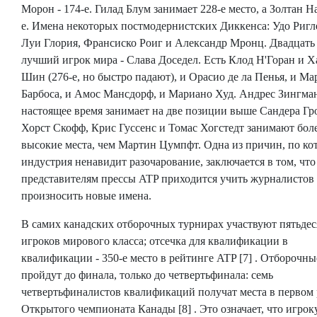
Морон - 174-е. Гилад Блум занимает 228-е место, а Золтан На
е. Имена некоторых постмодернистских Диккенса: Удо Ригл
Луи Глория, Франсиско Роиг и Александр Мронц. Двадцать
лучший игрок мира - Слава Доседел. Есть Клод Н'Горан и Х
Шин (276-е, но быстро падают), и Орасио де ла Пенья, и Ма
Барбоса, и Амос Мансдорф, и Мариано Худ. Андрес Зингма
настоящее время занимает на две позиции выше Сандера Гр
Хорст Скофф, Крис Гуссенс и Томас Хогстедт занимают бол
высокие места, чем Мартин Цумпфт. Одна из причин, по ко
индустрия ненавидит разочарование, заключается в том, что
представителям прессы ATP приходится учить журналистов 
произносить новые имена.
В самих канадских отборочных турнирах участвуют пятьдес
игроков мирового класса; отсечка для квалификации в
квалификации - 350-е место в рейтинге ATP [7] . Отборочны
пройдут до финала, только до четвертьфинала: семь
четвертьфиналистов квалификаций получат места в первом 
Открытого чемпионата Канады [8] . Это означает, что игрок