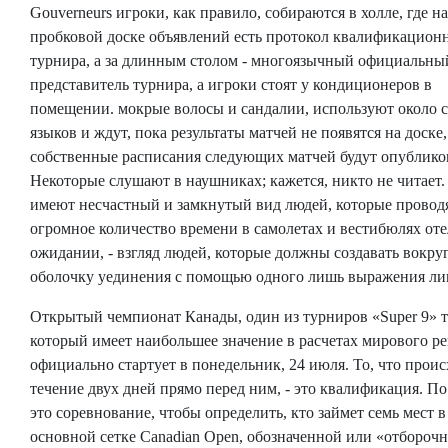
Gouverneurs игроки, как правило, собираются в холле, где на
пробковой доске объявлений есть протокол квалификацион
турнира, а за длинным столом - многоязычный официальны
представитель турнира, а игроки стоят у кондиционеров в
помещении. мокрые волосы и сандалии, используют около 
языков и ждут, пока результаты матчей не появятся на доске,
собственные расписания следующих матчей будут опублико
Некоторые слушают в наушниках; кажется, никто не читает.
имеют несчастный и замкнутый вид людей, которые провод
огромное количество времени в самолетах и ​​вестибюлях оте
ожидании, - взгляд людей, которые должны создавать вокруг
оболочку уединения с помощью одного лишь выражения ли
Открытый чемпионат Канады, один из турниров «Super 9» т
который имеет наибольшее значение в расчетах мирового ре
официально стартует в понедельник, 24 июля. То, что проис
течение двух дней прямо перед ним, - это квалификация. По
это соревнование, чтобы определить, кто займет семь мест в
основной сетке Canadian Open, обозначенной или «отборочн