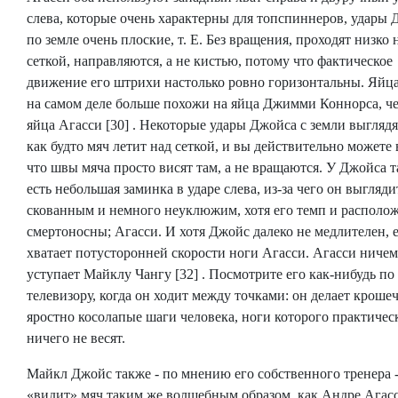
слева, которые очень характерны для топспиннеров, удары
по земле очень плоские, т. Е. Без вращения, проходят низко 
сеткой, направляются, а не кистью, потому что фактическое
движение его штрихи настолько ровно горизонтальны. Яйц
на самом деле больше похожи на яйца Джимми Коннорса, ч
яйца Агасси [30] . Некоторые удары Джойса с земли выглядя
как будто мяч летит над сеткой, и вы действительно можете 
что швы мяча просто висят там, а не вращаются. У Джойса 
есть небольшая заминка в ударе слева, из-за чего он выгляди
скованным и немного неуклюжим, хотя его темп и располо
смертоносны; Агасси. И хотя Джойс далеко не медлителен, 
хватает потусторонней скорости ноги Агасси. Агасси ничем
уступает Майклу Чангу [32] . Посмотрите его как-нибудь по
телевизору, когда он ходит между точками: он делает кроше
яростно косолапые шаги человека, ноги которого практичес
ничего не весят.
Майкл Джойс также - по мнению его собственного тренера -
«видит» мяч таким же волшебным образом, как Андре Агасс