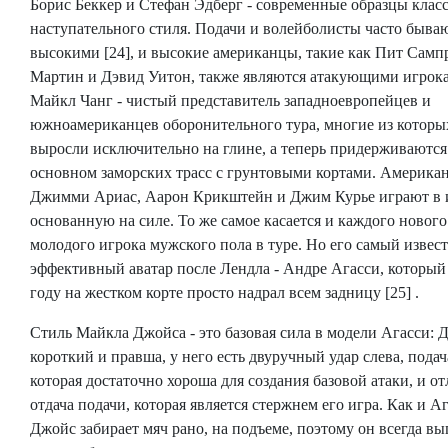
Борис Беккер и Стефан Эдберг - современные образцы клас
наступательного стиля. Подачи и волейболисты часто быва
высокими [24], и высокие американцы, такие как Пит Сампр
Мартин и Дэвид Уитон, также являются атакующими игрок
Майкл Чанг - чистый представитель западноевропейцев и
южноамериканцев оборонительного тура, многие из которы
выросли исключительно на глине, а теперь придерживаются
основном заморских трасс с грунтовыми кортами. Америка
Джимми Ариас, Аарон Крикштейн и Джим Курье играют в и
основанную на силе. То же самое касается и каждого нового
молодого игрока мужского пола в туре. Но его самый извес
эффективный аватар после Лендла - Андре Агасси, который
году на жестком корте просто надрал всем задницу [25] .
Стиль Майкла Джойса - это базовая сила в модели Агасси: 
короткий и правша, у него есть двуручный удар слева, подач
которая достаточно хороша для создания базовой атаки, и о
отдача подачи, которая является стержнем его игра. Как и Аг
Джойс забирает мяч рано, на подъеме, поэтому он всегда вы