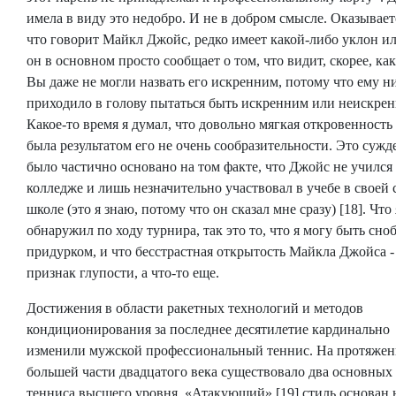
имела в виду это недобро. И не в добром смысле. Оказываетс
что говорит Майкл Джойс, редко имеет какой-либо уклон ил
он в основном просто сообщает о том, что видит, скорее, как
Вы даже не могли назвать его искренним, потому что ему н
приходило в голову пытаться быть искренним или неискре
Какое-то время я думал, что довольно мягкая откровенност
была результатом его не очень сообразительности. Это сужд
было частично основано на том факте, что Джойс не учился
колледже и лишь незначительно участвовал в учебе в своей
школе (это я знаю, потому что он сказал мне сразу) [18]. Что 
обнаружил по ходу турнира, так это то, что я могу быть сно
придурком, и что бесстрастная открытость Майкла Джойса - 
признак глупости, а что-то еще.
Достижения в области ракетных технологий и методов
кондиционирования за последнее десятилетие кардинально
изменили мужской профессиональный теннис. На протяже
большей части двадцатого века существовало два основных
тенниса высшего уровня. «Атакующий» [19] стиль основан 