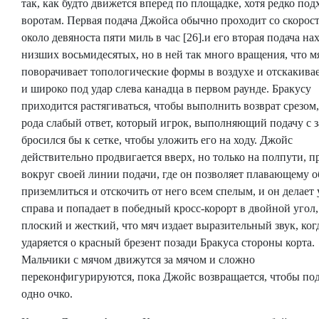
так, как будто движется вперед по площадке, хотя редко под
воротам. Первая подача Джойса обычно проходит со скорос
около девяноста пяти миль в час [26].и его вторая подача на
низших восьмидесятых, но в ней так много вращения, что м
поворачивает топологические формы в воздухе и отскакива
и широко под удар слева канадца в первом раунде. Бракусу
приходится растягиваться, чтобы выполнить возврат срезом,
рода слабый ответ, который игрок, выполняющий подачу с 
бросился бы к сетке, чтобы уложить его на ходу. Джойс
действительно продвигается вверх, но только на полпути, п
вокруг своей линии подачи, где он позволяет плавающему о
приземлиться и отскочить от него всем спелым, и он делает 
справа и попадает в победный кросс-корорт в двойной угол,
плоский и жесткий, что мяч издает выразительный звук, ког
ударяется о красный брезент позади Бракуса стороны корта.
Мальчики с мячом движутся за мячом и сложно
переконфигурируются, пока Джойс возвращается, чтобы под
одно очко.