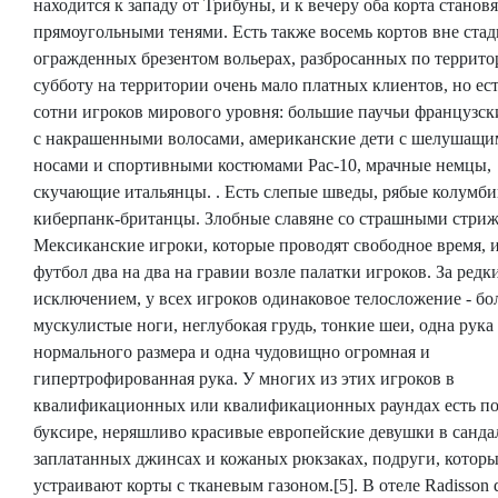
находится к западу от Трибуны, и к вечеру оба корта становя
прямоугольными тенями. Есть также восемь кортов вне стад
огражденных брезентом вольерах, разбросанных по террито
субботу на территории очень мало платных клиентов, но ест
сотни игроков мирового уровня: большие паучьи французск
с накрашенными волосами, американские дети с шелушащи
носами и спортивными костюмами Pac-10, мрачные немцы,
скучающие итальянцы. . Есть слепые шведы, рябые колумб
киберпанк-британцы. Злобные славяне со страшными стри
Мексиканские игроки, которые проводят свободное время, и
футбол два на два на гравии возле палатки игроков. За редк
исключением, у всех игроков одинаковое телосложение - б
мускулистые ноги, неглубокая грудь, тонкие шеи, одна рука
нормального размера и одна чудовищно огромная и
гипертрофированная рука. У многих из этих игроков в
квалификационных или квалификационных раундах есть по
буксире, неряшливо красивые европейские девушки в санда
заплатанных джинсах и кожаных рюкзаках, подруги, котор
устраивают корты с тканевым газоном.[5]. В отеле Radisson 