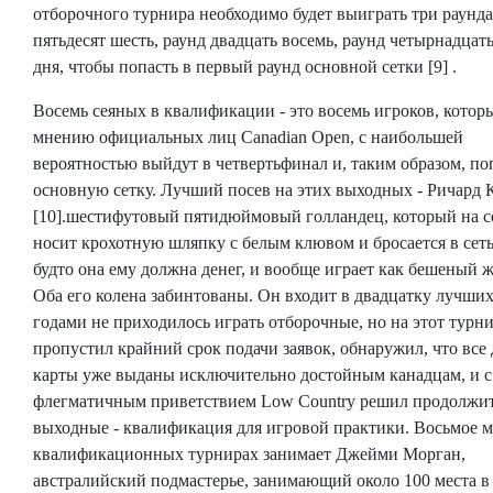
отборочного турнира необходимо будет выиграть три раунда
пятьдесят шесть, раунд двадцать восемь, раунд четырнадцать 
дня, чтобы попасть в первый раунд основной сетки [9] .
Восемь сеяных в квалификации - это восемь игроков, котор
мнению официальных лиц Canadian Open, с наибольшей
вероятностью выйдут в четвертьфинал и, таким образом, по
основную сетку. Лучший посев на этих выходных - Ричард 
[10].шестифутовый пятидюймовый голландец, который на 
носит крохотную шляпку с белым клювом и бросается в сеть
будто она ему должна денег, и вообще играет как бешеный ж
Оба его колена забинтованы. Он входит в двадцатку лучших
годами не приходилось играть отборочные, но на этот турн
пропустил крайний срок подачи заявок, обнаружил, что все
карты уже выданы исключительно достойным канадцам, и с
флегматичным приветствием Low Country решил продолжит
выходные - квалификация для игровой практики. Восьмое м
квалификационных турнирах занимает Джейми Морган,
австралийский подмастерье, занимающий около 100 места в