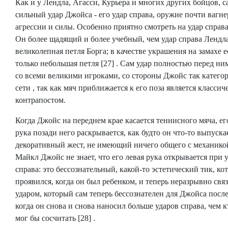
Как и у Лендла, Агасси, Курьера и многих других бойцов, 
сильный удар Джойса - его удар справа, оружие почти вагн
агрессии и силы. Особенно приятно смотреть на удар справ
Он более щадящий и более учебный, чем удар справа Лендл
великолепная петля Борга; в качестве украшения на замахе е
только небольшая петля [27] . Сам удар полностью перед ни
со всеми великими игроками, со стороны Джойс так катего
сети , так как мяч приближается к его поза является класси
контрапостом.
Когда Джойс на переднем крае касается теннисного мяча, ег
рука позади него раскрывается, как будто он что-то выпускае
декоративный жест, не имеющий ничего общего с механикой
Майкл Джойс не знает, что его левая рука открывается при 
справа: это бессознательный, какой-то эстетический тик, ко
проявился, когда он был ребенком, и теперь неразрывно связ
ударом, который сам теперь бессознателен для Джойса после
когда он снова и снова наносил больше ударов справа, чем 
мог бы сосчитать [28] .