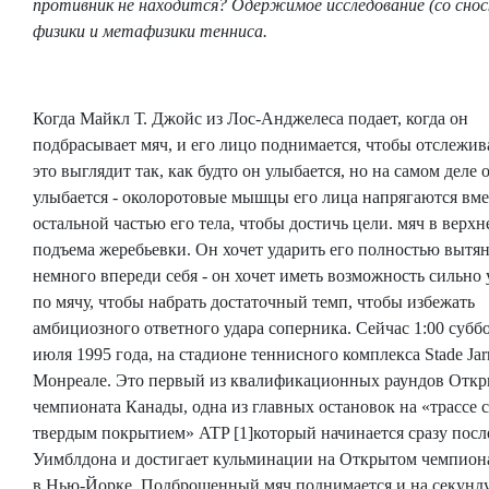
противник не находится? Одержимое исследование (со снос
физики и метафизики тенниса.
Когда Майкл Т. Джойс из Лос-Анджелеса подает, когда он
подбрасывает мяч, и его лицо поднимается, чтобы отслежива
это выглядит так, как будто он улыбается, но на самом деле 
улыбается - околоротовые мышцы его лица напрягаются вме
остальной частью его тела, чтобы достичь цели. мяч в верхн
подъема жеребьевки. Он хочет ударить его полностью вытя
немного впереди себя - он хочет иметь возможность сильно 
по мячу, чтобы набрать достаточный темп, чтобы избежать
амбициозного ответного удара соперника. Сейчас 1:00 суббо
июля 1995 года, на стадионе теннисного комплекса Stade Jar
Монреале. Это первый из квалификационных раундов Откр
чемпионата Канады, одна из главных остановок на «трассе с
твердым покрытием» ATP [1]который начинается сразу посл
Уимблдона и достигает кульминации на Открытом чемпио
в Нью-Йорке. Подброшенный мяч поднимается и на секунд