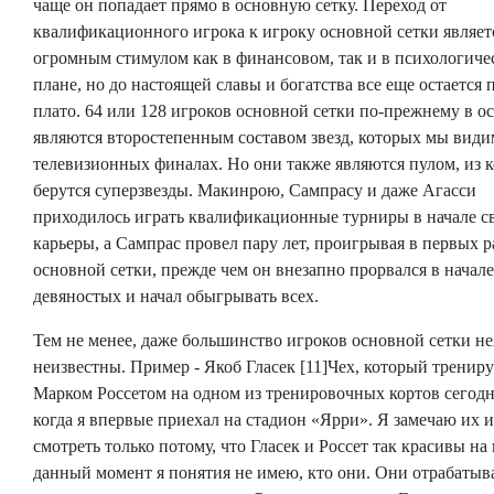
чаще он попадает прямо в основную сетку. Переход от
квалификационного игрока к игроку основной сетки являет
огромным стимулом как в финансовом, так и в психологиче
плане, но до настоящей славы и богатства все еще остается 
плато. 64 или 128 игроков основной сетки по-прежнему в о
являются второстепенным составом звезд, которых мы види
телевизионных финалах. Но они также являются пулом, из 
берутся суперзвезды. Макинрою, Сампрасу и даже Агасси
приходилось играть квалификационные турниры в начале с
карьеры, а Сампрас провел пару лет, проигрывая в первых р
основной сетки, прежде чем он внезапно прорвался в начале
девяностых и начал обыгрывать всех.
Тем не менее, даже большинство игроков основной сетки н
неизвестны. Пример - Якоб Гласек [11]Чех, который трениру
Марком Россетом на одном из тренировочных кортов сегодн
когда я впервые приехал на стадион «Ярри». Я замечаю их и
смотреть только потому, что Гласек и Россет так красивы на 
данный момент я понятия не имею, кто они. Они отрабаты