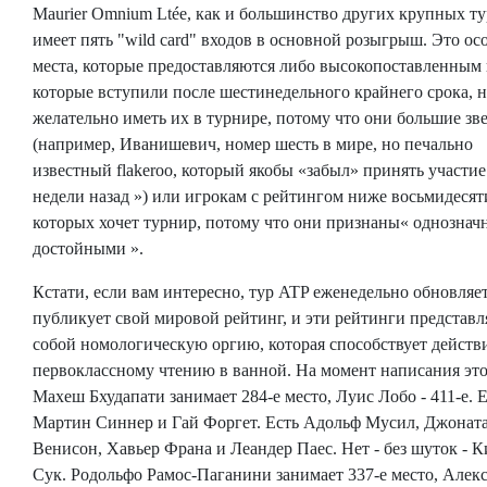
Maurier Omnium Ltée, как и большинство других крупных т
имеет пять "wild card" входов в основной розыгрыш. Это ос
места, которые предоставляются либо высокопоставленным 
которые вступили после шестинедельного крайнего срока, 
желательно иметь их в турнире, потому что они большие зв
(например, Иванишевич, номер шесть в мире, но печально
известный flakeroo, который якобы «забыл» принять участие
недели назад ») или игрокам с рейтингом ниже восьмидесят
которых хочет турнир, потому что они признаны« однознач
достойными ».
Кстати, если вам интересно, тур ATP еженедельно обновляе
публикует свой мировой рейтинг, и эти рейтинги представ
собой номологическую оргию, которая способствует действ
первоклассному чтению в ванной. На момент написания это
Махеш Бхудапати занимает 284-е место, Луис Лобо - 411-е. 
Мартин Синнер и Гай Форгет. Есть Адольф Мусил, Джонат
Венисон, Хавьер Франа и Леандер Паес. Нет - без шуток - 
Сук. Родольфо Рамос-Паганини занимает 337-е место, Алекс