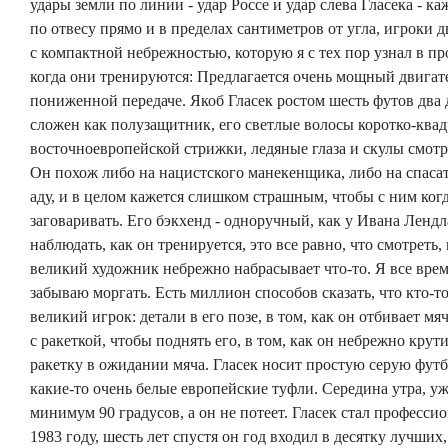
удары земли по линии - удар Россе и удар слева Гласека - к
по отвесу прямо и в пределах сантиметров от угла, игроки 
с компактной небрежностью, которую я с тех пор узнал в пр
когда они тренируются: Предлагается очень мощный двигат
пониженной передаче. Якоб Гласек ростом шесть футов два
сложен как полузащитник, его светлые волосы коротко-ква
восточноевропейской стрижки, ледяные глаза и скулы смотр
Он похож либо на нацистского манекенщика, либо на спасат
аду, и в целом кажется слишком страшным, чтобы с ним ког
заговаривать. Его бэкхенд - одноручный, как у Ивана Лендл
наблюдать, как он тренируется, это все равно, что смотреть,
великий художник небрежно набрасывает что-то. Я все врем
забываю моргать. Есть миллион способов сказать, что кто-т
великий игрок: детали в его позе, в том, как он отбивает мя
с ракеткой, чтобы поднять его, в том, как он небрежно крут
ракетку в ожидании мяча. Гласек носит простую серую фут
какие-то очень белые европейские туфли. Середина утра, уж
минимум 90 градусов, а он не потеет. Гласек стал професси
1983 году, шесть лет спустя он год входил в десятку лучших,